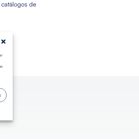
y catálogos de
ar
as
s