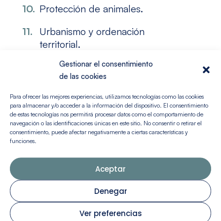
Protección de animales.
Urbanismo y ordenación
territorial.
Gestionar el consentimiento
Patrimonio histórico.
de las cookies
Transporte y movilidad.
Para ofrecer las mejores experiencias, utilizamos tecnologías como las cookies
para almacenar y/o acceder a la información del dispositivo. El consentimiento
Actividades con incidencia
de estas tecnologías nos permitirá procesar datos como el comportamiento de
ambiental.
navegación o las identificaciones únicas en este sitio. No consentir o retirar el
consentimiento, puede afectar negativamente a ciertas características y
funciones.
Educación y Sensibilización.
Aceptar
Denegar
Ver preferencias